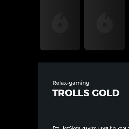
Relax-gaming
TROLLS GOLD
Στο HotSlots, σε περιμένει ένα κορυ