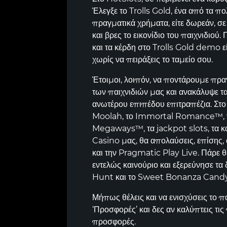
Έλεγξε το Trolls Gold, ένα από τα πο
πραγματικά χρήματα, είτε δωρεάν, σε 
και βρες το εικονίδιο του παιχνιδιο
και τα κέρδη στο Trolls Gold demo εί
χωρίς να πειράξεις το ταμείο σου.
Έτοιμοι, λοιπόν, να ποντάρουμε πραγ
των παιχνιδιών μας και ανακάλυψε τ
ανωτέρου επιπέδου επιτραπέζια. Στο 
Moolah, το Immortal Romance™, το 
Megaways™, τα
jackpot slots
, τα
κ
Casino
μας, θα απολαύσεις, επίσης,
και την Pragmatic Play Live. Πάρε θ
εντελώς καινούριο και εξερεύνησε 
Hunt και το Sweet Bonanza Cand
Μήπως θέλεις και να ενισχύσεις το π
‘Προσφορές’ και δες αν καλύπτεις τι
προσφορές.