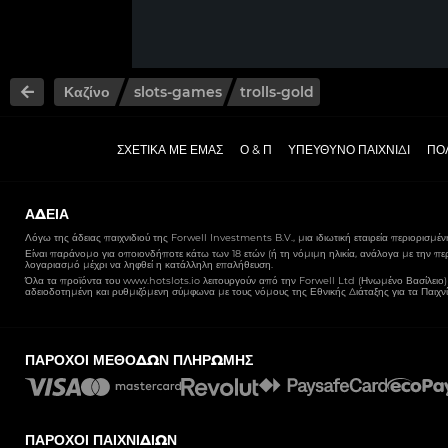
Καζίνο
slots-games
trolls-gold
ΣΧΕΤΙΚΆ ΜΕ ΕΜΆΣ
Ο & Π
ΥΠΕΎΘΥΝΟ ΠΑΙΧΝΊΔΙ
ΠΟ
ΆΔΕΙΑ
Λόγω της άδειας παιχνιδιού της Forwell Investments B.V., μια ιδιωτική εταιρεία περιορι
Είναι παράνομο για οποιονδήποτε κάτω των 18 ετών (ή τη νόμιμη ηλικία, ανάλογα με την περιο
λογαριασμό μέχρι να ληφθεί η κατάλληλη επαλήθευση.
Όλα τα προϊόντα του www.hotslots.io λειτουργούν από την Forwell Ltd (Ηνωμένο Βασίλειο)
αδειοδοτημένη και ρυθμιζόμενη σύμφωνα με τους νόμους της Εθνικής Διάταξης για τα Παιχν
ΠΆΡΟΧΟΙ ΜΕΘΌΔΩΝ ΠΛΗΡΩΜΉΣ
ΠΆΡΟΧΟΙ ΠΑΙΧΝΙΔΙΏΝ