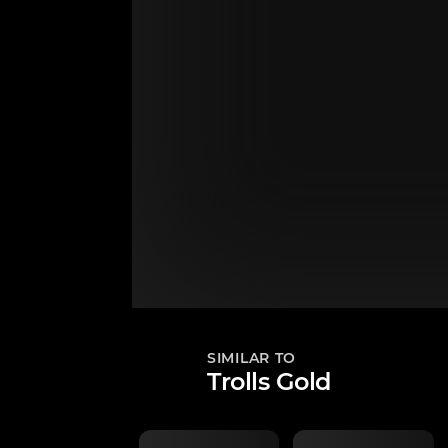
SIMILAR TO
Trolls Gold