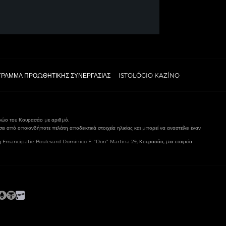
ΡΑΜΜΑ ΠΡΟΩΘΗΤΙΚΉΣ ΣΥΝΕΡΓΑΣΊΑΣ
ISTOLÓGIO KAZÍNO
τρώο του Κουρασάο με αριθμό.
ει από οποιονδήποτε πελάτη αποδεικτικά στοιχεία ηλικίας και μπορεί να αναστείλει έναν
νση Emancipatie Boulevard Dominico F. "Don" Martina 29, Κουρασάο, μια εταιρεία