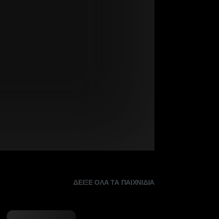
ΔΕΊΞΕ ΌΛΑ ΤΑ ΠΑΙΧΝΊΔΙΑ