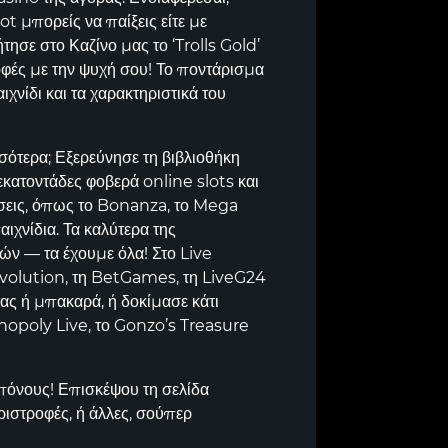
ot μπορείς να παίξεις είτε με
τησε στο Καζίνο μας το ‘Trolls Gold’
ροφές με την ψυχή σου! Το ποντάρισμα
ιχνίδι και τα χαρακτηριστικά του
σότερα; Εξερεύνησε τη βιβλιοθήκη
 εκατοντάδες φοβερά online
slots
και
ρήσεις, όπως το Bonanza, το Mega
νίδια. Τα καλύτερα της
ών — τα έχουμε όλα! Στο
Live
 Evolution, τη BetGames, τη LiveG24
τας ή μπακαρά, ή δοκίμασε κάτι
nopoly Live, το Gonzo’s Treasure
μπόνους
! Επισκέψου τη σελίδα
ριστροφές, ή άλλες, σούπερ